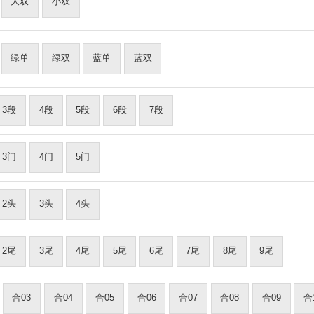
大双
小双
绿单
绿双
蓝单
蓝双
3段
4段
5段
6段
7段
3门
4门
5门
2头
3头
4头
2尾
3尾
4尾
5尾
6尾
7尾
8尾
9尾
合03
合04
合05
合06
合07
合08
合09
合