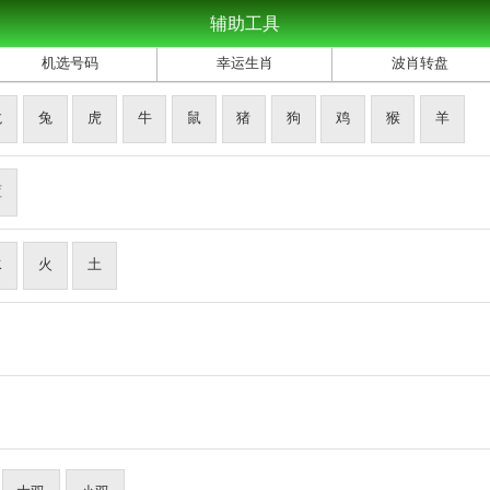
辅助工具
机选号码
幸运生肖
波肖转盘
龙
兔
虎
牛
鼠
猪
狗
鸡
猴
羊
蓝
水
火
土