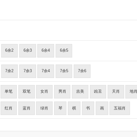
6余2
6余3
6余4
6余5
7余2
7余3
7余4
7余5
7余6
单笔
双笔
女肖
男肖
吉美
凶丑
天肖
地
红肖
蓝肖
绿肖
琴
棋
书
画
五福肖