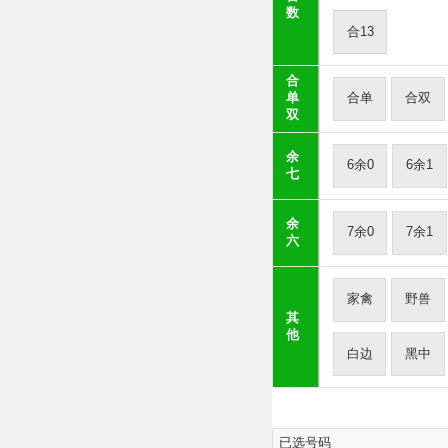
数
合13
合
单
合单
合双
双
余
6余0
6余1
七
余
7余0
7余1
六
家禽
野兽
其
他
白边
黑中
已选号码