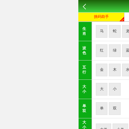
挑码助手
生
马
蛇
肖
波
红
绿
色
五
金
木
行
大
大
小
小
单
单
双
双
大
小