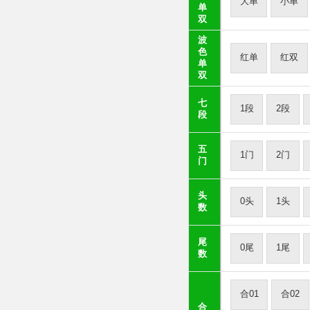
大单
小单
单
双
波
色
红单
红双
单
双
七
1段
2段
段
五
1门
2门
门
头
0头
1头
数
尾
0尾
1尾
数
合01
合02
合