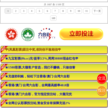
共 1687 条 1/169 页
1
2
3
4
5
6
7
8
9
10
11
下一页
169
🌹[凤凰彩票]跟注中奖,准到你不敢相信🌹
★九宝彩票(9b.cc)充/提享3.5%,周周38888现金红包🌹
★1588彩票,大额客户首选→我们不赚钱，只做信誉
★充值秒到账，轻松下注香港/澳门/台湾六合彩
交流
★香港/澳门/台湾六合彩，全网最高赔率48.8倍
投注
★香港/澳门六合彩，官方指定投注站，大额无忧
★全网公认彩票投注站,资金安全有保障充送2%