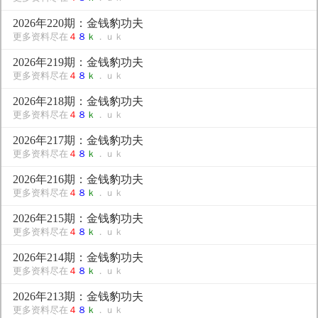
2026年220期：金钱豹功夫
更多资料尽在
４
８
ｋ
．ｕｋ
2026年219期：金钱豹功夫
更多资料尽在
４
８
ｋ
．ｕｋ
2026年218期：金钱豹功夫
更多资料尽在
４
８
ｋ
．ｕｋ
2026年217期：金钱豹功夫
更多资料尽在
４
８
ｋ
．ｕｋ
2026年216期：金钱豹功夫
更多资料尽在
４
８
ｋ
．ｕｋ
2026年215期：金钱豹功夫
更多资料尽在
４
８
ｋ
．ｕｋ
2026年214期：金钱豹功夫
更多资料尽在
４
８
ｋ
．ｕｋ
2026年213期：金钱豹功夫
更多资料尽在
４
８
ｋ
．ｕｋ