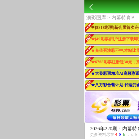
澳彩图库
> 内幕特肖B
🌹[8818彩票]新会员首次
★[49彩票]用户注册下载即
★充值买澳彩不中,本站比华
★6768彩票注册送30元，
★大發彩票精准AI高频彩跟
★八万彩合营计划-代理佣金
2026年220期：内幕特
更多资料尽在
４
８
ｋ
．ｕｋ