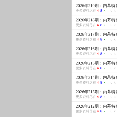
2026年219期：内幕特
更多资料尽在
４
８
ｋ
．ｕｋ
2026年218期：内幕特
更多资料尽在
４
８
ｋ
．ｕｋ
2026年217期：内幕特
更多资料尽在
４
８
ｋ
．ｕｋ
2026年216期：内幕特
更多资料尽在
４
８
ｋ
．ｕｋ
2026年215期：内幕特
更多资料尽在
４
８
ｋ
．ｕｋ
2026年214期：内幕特
更多资料尽在
４
８
ｋ
．ｕｋ
2026年213期：内幕特
更多资料尽在
４
８
ｋ
．ｕｋ
2026年212期：内幕特
更多资料尽在
４
８
ｋ
．ｕｋ