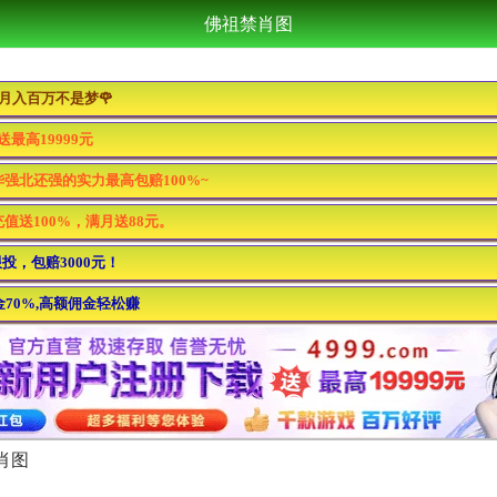
佛祖禁肖图
册月入百万不是梦🌹
送最高19999元
强北还强的实力最高包赔100%~
充值送100%，满月送88元。
投，包赔3000元！
70%,高额佣金轻松赚
禁肖图