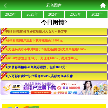
彩色图库
2026年
2025年
2024年
2023年
2022年
今日闲情2
🌹[8818彩票]推荐好友注册月入百万不是梦🌹
★[49彩票]用户注册下载即送最高19999元
★充值买澳彩不中,本站比华强北还强的实力最高包赔100%~
★6768彩票注册送30元，充值送100%，满月送88元。
★大發彩票精准AI高频彩跟投，包赔3000元！
★八万彩合营计划-代理佣金70%,高额佣金轻松赚