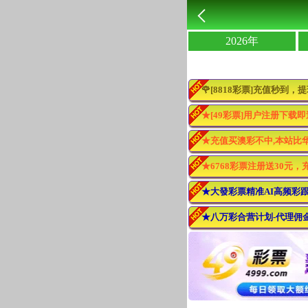
2026年
🌹[8818彩票]充值秒到
★[49彩票]用户注册下载即
★充值买澳彩不中,本站比华
★6768彩票注册送30元，
★大發彩票精准AI高频彩跟
★八万彩合营计划-代理佣金