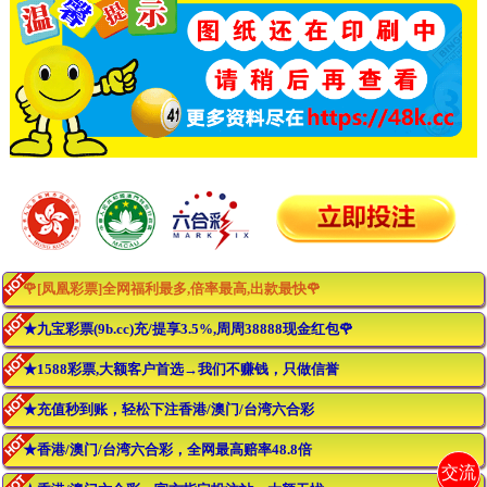
🌹[凤凰彩票]全网福利最多,倍率最高,出款最快🌹
★九宝彩票(9b.cc)充/提享3.5%,周周38888现金红包🌹
★1588彩票,大额客户首选→我们不赚钱，只做信誉
★充值秒到账，轻松下注香港/澳门/台湾六合彩
★香港/澳门/台湾六合彩，全网最高赔率48.8倍
交流