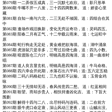
第079期 一二弄假五成真，三一沉默七欢欣。送：影只形单
第080期 牛嘴不开一八发，三十四四两数来。 送：娇姿心里
藏
第081期 自知一南与六北，二三无处不倾国。送：四组合在其
中
第082期 逢场作戏旧换新，变化无穷运奇功，送：灵码四五。
第083期 阳春二月有正气，十二华载云雨来。 送：七运旺中
原
第084期 蛇行狗走无定处，黄金难把欲海填。 送：湖中涌泉
第085期 虎游鼠穴是非多，三弯过后绕七曲，送：四九小数。
第086期 暗渡陈仓三六计，明镜高悬四海清。送：晨一曲准时
唱
第087期 道人良言显玄机，明镜高悬四海清，送：牛马命格。
第088期 四六幸会开此期，水落石出六平码：送: 五六定五稳
第089期 二码八码格处红，三九也旺不认输。 送：玉骨金鸡
咏
第090期 三十无情却无语，春风传意四二愁。 送：红蓝相间
第091期 盼望。而却步贵人，相扶持逢凶化吉。 送：下旨大
围剿
第092期 解得十四与二八，出尽特码与连码。送：二在前方
第093期 眼牛虎口命定衰，深山风动三更夜，送：山贼出没。