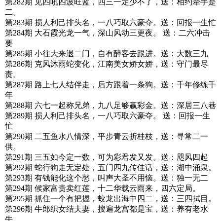
第282期 见四吼四波旺蓝，四三一定少不了，送：相约牵手是
二。
第283期 损人利己排头名，一八巧取六豪夺。送：回报一生忙
第284期 大石霞光龙一气，深山风动三更夜。 送：二六冲击
要
第285期 小往大来退二门，自有醉客去跟进。送：大数三九
第286期 克风沐雨蛇变化，江南美女娇女娇，送：守门最尽
责。
第287期 路上七人结伴走，后方跟着一条狗。送：千年修练千
年
第288期 六七一起称兄弟，九八足够赢彩金。送：深居三八巷
第289期 损人利己排头名，一八巧取六豪夺。 送：回报一生
忙
第290期 二五鱼水八情深，平步青云折桂枝，送：寻常二一
供。
第291期 三五如今定一数，可为彩君发又发。送：咫风四起
第292期 蛇行狗走无定处，五门四九传佳话，送：湖中涌泉。
第293期 有钱能化这个愁，叫声大圣不用恼。送：独一无二
第294期 候家富贵卖红莲，十二华载云雨来，四六定局。
第295期 抓住一个有把握，蛟龙出海中四二，送：三四拭目。
第296期 牛郎织女结夫妻，搜遍龙宫都是宝，送：养有老水
牛。