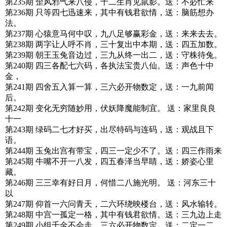
第235期 歪风邪气来八侵，十二生肖见鼠影。送：不必忙来
第236期 只等四七迅速来，其中有钱君欲情，送：脑筋想办
法。
第237期 心猿意马何中叹，九八足够赢彩金，送：来来去去。
第238期 两字让人呼不肖，三十复出中本期，送：四五加数。
第239期 朝王玉兔音边过，三九从终一出二，送：守株待兔。
第240期 四三各配七六码，各执法宝贵八仙。送：声色十中
金，
第241期 四舍五入算一算，三六必开物数定，送：一九前闻
后。
第242期 变化无穷随妙用，伏妖降魔能制宜。 送：家里良良
十一
第243期 绿码二七才好买，出尽特码与连码，送：观战且下
语。
第244期 玉兔出宫有带宝，四三一定少不了。送：四三作雨来
第245期 牛嘴不开一八发，四五春泽当早睛，送：娇姿心里
藏。
第246期 三三幸有好日月，何惜二八施光明。 送：河东三十
以
第247期 仰首一六问青天，二六环绕映楼台，送：风水输转。
第248期 中宫一孤定一格，其中有钱君欲情。送：三九边上走
第249期 小组千金不会走，三六必开物数定。送：二定一二