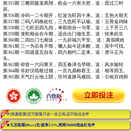
第355期 三檐四簇龙凤翔，机会一六有大把，送：思过三时
辰。
第356期 冷码一二今期开，红波当旺四十来。送：五热火朝天
第357期 二码八码格处红，三九也旺不认输。送：玉骨金鸡咏
第358期 二七旺后四九劲，单双组合一与零。送：上下开三八
第359期 龙蛇相会在今期，适合出门做生意。送：转来此生
第360期 二四出门七相送，一九祈福六平安。 送：真假两姓
第361期 三一为石良不惜，懒人如今还未醒，送：其中可找。
第362期 一四逍遥五自在，四六相约二定来。送：虎斗正兴
头。
第363期 仰首一六问青天，四五春泽当早睛。送：风水输转
第364期 非好汉唔敢过领，一言九鼎称君王，送：相等四五。
第365期 天气行云地上阴，坎坷道路马难回。送：引吮百鸡和
🌹[凤凰彩票]百万财富只在一念之间,还不快点击🌹
★九宝彩票(9b.cc)充/提享3.5%,周周38888现金红包🌹