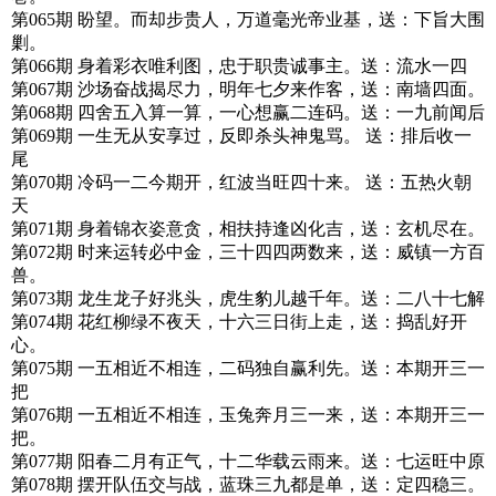
第065期 盼望。而却步贵人，万道毫光帝业基，送：下旨大围
剿。
第066期 身着彩衣唯利图，忠于职贵诚事主。送：流水一四
第067期 沙场奋战揭尽力，明年七夕来作客，送：南墙四面。
第068期 四舍五入算一算，一心想赢二连码。送：一九前闻后
第069期 一生无从安享过，反即杀头神鬼骂。 送：排后收一
尾
第070期 冷码一二今期开，红波当旺四十来。 送：五热火朝
天
第071期 身着锦衣姿意贪，相扶持逢凶化吉，送：玄机尽在。
第072期 时来运转必中金，三十四四两数来，送：威镇一方百
兽。
第073期 龙生龙子好兆头，虎生豹儿越千年。送：二八十七解
第074期 花红柳绿不夜天，十六三日街上走，送：捣乱好开
心。
第075期 一五相近不相连，二码独自赢利先。送：本期开三一
把
第076期 一五相近不相连，玉兔奔月三一来，送：本期开三一
把。
第077期 阳春二月有正气，十二华载云雨来。送：七运旺中原
第078期 摆开队伍交与战，蓝珠三九都是单，送：定四稳三。