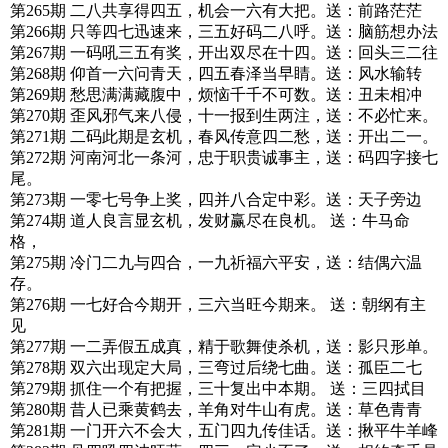
第265期 二八共享得四五，机会一六有大把。送：前路茫茫
第266期 只等四七迅速来，三五好码二八呼。送：脑筋想办法
第267期 一码吼三五有奖，开出双尽在十四。送：回头三二往
第268期 仰首一六问青天，四五春泽当早睛。送：风水输转
第269期 愁思满满藏腹中，烦恼千千不可数。送：丑未相冲
第270期 歪风邪气来八侵，十一报到生两注，送：不必忙来。
第271期 二码此期是玄机，春风传意四二愁，送：开出二一。
第272期 河南河北一条河，忠于职贵诚事主，送：码四字接七
尾。
第273期 一零七号争上奖，四并八合定中彩。送：天子旁边
第274期 道人良言显玄机，发财赢尽在良机。 送：牛马命
格，
第275期 冷门二九与四合，一九祈福六平安，送：结偶六温
存。
第276期 一七好合今期开，三六当旺今期来。 送：朝纲有主
见
第277期 一二弄假五成真，精于歌舞使杀机，送：影只形单。
第278期 双六出现定大局，三弯过后绕七曲。送：孤臣二七
第279期 抓住一个有把握，三十复出中本期。 送：三四拭目
第280期 昔人已乘黄鹤去，羊角对牛山有虎。送：草色青青
第281期 一门开六不会大，五门四九传佳话。送：揪平牛羊峰