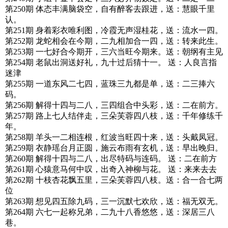
第250期 体态丰满脑袋空，自有醉客去跟进，送：慧眼千里
认。
第251期 身着彩衣唯利图，冷霞无声湿桂花，送：流水一四。
第252期 龙蛇相会在今期，二九相加合一四，送：转来此生。
第253期 一七好合今期开，三六当旺今期来。送：朝纲有主见
第254期 老鼠出洞送好礼，九十过后猜十一。 送：人良言指
迷津
第255期 一道东风二七四，蓝珠三九都是单，送：二三捧六
码。
第256期 解得十四与二八，三四组合中头彩，送：二在前方。
第257期 路上七人结伴走，三朵芙蓉四八枝，送：千年修练千
年。
第258期 羊头一二相连根，红波当旺四十来，送：头戴凤冠。
第259期 衣静瑶台月正圆，施云布雨有玄机，送：早出晚归。
第260期 解得十四与二八，出尽特码与连码。 送：二在前方
第261期 心猿意马何中叹，出奇入神柳与花。 送：来来去去
第262期 十枝杏花飘五里，三朵芙蓉四八枝。送：合一合七两
位
第263期 想见四五除九码，三一沉默七欢欣，送：福无双无。
第264期 六七一起称兄弟，二九十八香悠悠，送：深居三八
巷。