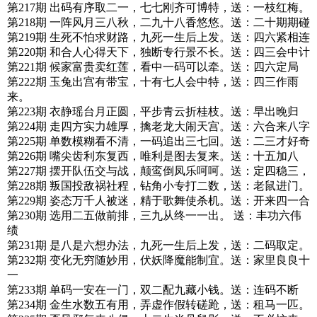
第217期 出码有序取二一，七七刚齐可博特，送：一枝红梅。
第218期 一阵风月三八秋，二九十八香悠悠。送：二十期期碰
第219期 生死不怕求财路，九死一生后上发。送：四六紧相连
第220期 和合人心得天下，独断专行景不长。送：四三会中计
第221期 候家富贵卖红莲，看中一码可以牵。送：四六定局
第222期 玉兔出宫有带宝，十有七人会中特，送：四三作雨
来。
第223期 衣静瑶台月正圆，平步青云折桂枝。送：早出晚归
第224期 走四方实力雄厚，擒老龙大闹天宫。送：六合来八字
第225期 单数模糊看不清，一码追出三七回。送：二三才好奇
第226期 嘴尖齿利东复西，唯利是图去复来。送：十五加八
第227期 摆开队伍交与战，颠鸾倒凤乐呵呵。送：定四稳三，
第228期 叛国投敌祸社程，钻角小专打二数，送：老鼠进门。
第229期 姿态万千人被迷，精于歌舞使杀机。送：开来四一合
第230期 选用二五做前排，三九从终一一出。 送：丰功六伟
绩
第231期 是八是六想办法，九死一生后上发，送：二码取定。
第232期 变化无穷随妙用，伏妖降魔能制宜。送：家里良良十
一
第233期 单码一安在一门，双二配九藏小钱。送：连码不断
第234期 金生水数五有用，弄虚作假转磋跄，送：租马一匹。