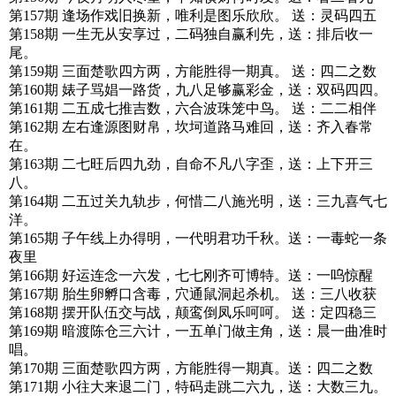
第157期 逢场作戏旧换新，唯利是图乐欣欣。 送：灵码四五
第158期 一生无从安享过，二码独自赢利先，送：排后收一
尾。
第159期 三面楚歌四方两，方能胜得一期真。 送：四二之数
第160期 婊子骂娼一路货，九八足够赢彩金，送：双码四四。
第161期 二五成七推吉数，六合波珠笼中鸟。 送：二二相伴
第162期 左右逢源图财帛，坎坷道路马难回，送：齐入春常
在。
第163期 二七旺后四九劲，自命不凡八字歪，送：上下开三
八。
第164期 二五过关九轨步，何惜二八施光明，送：三九喜气七
洋。
第165期 子午线上办得明，一代明君功千秋。送：一毒蛇一条
夜里
第166期 好运连念一六发，七七刚齐可博特。送：一呜惊醒
第167期 胎生卵孵口含毒，穴通鼠洞起杀机。 送：三八收获
第168期 摆开队伍交与战，颠鸾倒凤乐呵呵。 送：定四稳三
第169期 暗渡陈仓三六计，一五单门做主角，送：晨一曲准时
唱。
第170期 三面楚歌四方两，方能胜得一期真。送：四二之数
第171期 小往大来退二门，特码走跳二六九，送：大数三九。