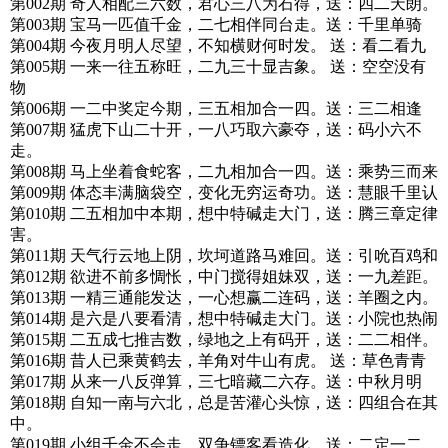
第002期 奇人相配三六数，君心三八为石得，送：四二天朗。
第003期 宝马一匹值千金，二七相伴同台走。送：千里单骑
第004期 今夜月明人尽望，不知横财何时发。 送：看二看九
第005期 一来一往五称旺，二九三十显吉象。 送：空空没有
物
第006期 一二中奖定今期，三五相加合一四。送：三二相逢
第007期 猛虎下山二十开，一八巧取六豪夺，送：码小六不
走。
第008期 马上坐着食蛇客，二九相加合一四。送：乘势三而来
第009期 体态丰满脑袋空，变化无穷运奇功。送：慧眼千里认
第010期 二五相加中本期，想中特碱走大门，送：腾三章定律
害。
第011期 天气行云地上阴，坎坷道路马难回。送：引吮百鸡和
第012期 欲进不前多惆怅，中门搅得姐妹双，送：一九差距。
第013期 一精三通能发达，一心想赢二连码，送：羊圈之内。
第014期 是六是八要看清，想中特碱走大门。送：小院也热闹
第015期 二五成七推吉数，绿地之上有码开，送：二二相伴。
第016期 昔人已乘黄鹤去，羊角对牛山有虎。 送：草色青青
第017期 从来一八反弹算，三七暗藏二六存。送：中秋月明
第018期 自知一南与六北，总是苦灌心头惊，送：四组合在其
中。
第019期 小组千金不会走，双争镖客看造化，送：二定一二。