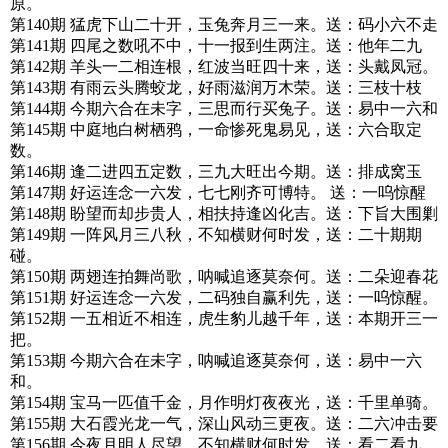
原。
第140期 猛虎下山二十开，玉兔奔月三一来。送：码小六不走
第141期 四尾之数吼不中，十一报到生两注。送：他年二九
第142期 羊头一二相连根，红波当旺四十来，送：头戴凤冠。
第143期 有雨云头腾蛟龙，好雨滋润万木荣。送：三枝十枝
第144期 今期六合在未字，三思而行买兔子。送：易中一六和
第145期 中庭地白树栖鸦，一命惨死鬼易见，送：六合取定
数。
第146期 逢二进四五定数，三九大旺出今期。送：排成窝玉
第147期 好运连念一六发，七七刚齐可博特。 送：一呜惊醒
第148期 盼望而却步贵人，相扶持逢凶化吉。送：下旨大围剿
第149期 一阵风月三八秋，不知横财何时发，送：二十期期
碰。
第150期 两翅连拍舞尚歌，呐喊追逐莫奈何。送：二朵迎春花
第151期 好运连念一六发，二码独自赢利先，送：一呜惊醒。
第152期 一五相近不相连，虎生豹儿越千年，送：本期开三一
把。
第153期 今期六合在未字，呐喊追逐莫奈何，送：易中一六
和。
第154期 宝马一匹值千金，月作明灯夜夜光，送：千里单骑。
第155期 大石霞光龙一气，深山风动三更夜。送：二六冲击要
第156期 今夜月明人尽望，不知横财何时发。送：看二看九