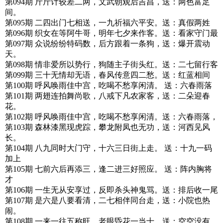
第094期 斤斤计较差二两，文武朝观后吉昌，送：两色富足
间。
第095期 二四出门七相送，一九祈福六平安。送：真假两姓
第096期 织女在等阿牛哥，明年七夕来作客。送：看家守门最
第097期 众说纷纷特码数，后方跟着一条狗，送：爆开震动
天。
第098期 情非爱所以势行，狗随主子街头红。送：二七留行客
第099期 三十无情却无语，春风传意四二愁。送：红蓝相间
第100期 呼风唤雨佳中宫，吃喝不愁享闲清。 送：六春雨落
第101期 两翅连拍舞尚歌，八戒下凡农家客，送：二朵迎春
花。
第102期 呼风唤雨佳中宫，吃喝不愁享闲清。送：六春雨落，
第103期 森林漆黑现虎踪，攀龙附凤也无功，送：河西见风
长。
第104期 八九同时大门守，十六三日街上走。 送：十九一码
加上
第105期 七前六后再添三，逢二进三好照应。 送：阵内胸将
才
第106期 一生无从安享过，反即杀头神鬼骂。送：排后收一尾
第107期 是六是八要看清，二七相伴同台走，送：小院也热
闹。
第108期 一来一往五称旺，老眼昏花一当十，送：空空没有