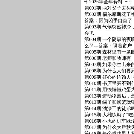
┫2026年全年资料┣：【
第001期 两对父子去
第002期 福尔摩斯花
答案：因为凶手自首了
第003期 气候突然转
会飞
第004期 一个阴森
么？---答案：隔着窗户
第005期 森林里有一
第006期 老师和牧师
第007期 如果你生出
第008期 为什么人们要
第009期 好心的约翰
第010期 书店里买不到什
第011期 用铁锤锤鸡
第012期 进动物园后，
第013期 蝎子和螃蟹
第014期 油漆工的徒弟
第015期 大雄练就了
第016期 小虎的机车
第017期 为什么大雁秋
第018期 每个成功男