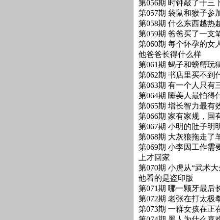
第056期 时钟敲了十三
第057期 袋鼠和猴子
第058期 什么东西越热
第059期 爸爸买了一
第060期 每个怀孕的
他爸爸长得什么样
第061期 蝎子和螃蟹
第062期 书店里买不到
第063期 有一个人只
第064期 睡美人最怕得
第065期 增长智力最有
第066期 家有家规，国
第067期 小明的肚子
第068期 大灰狼拖走
第069期 小李因工作
上才回家
第070期 小虎从“武
他看的是盗印版
第071期 哪一颗牙最后
第072期 老张在打太
第073期 一群女孩在
第074期 黑人为什么