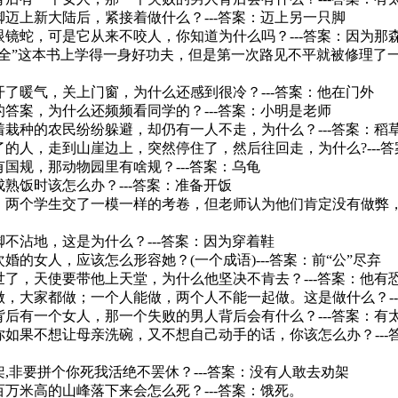
只脚迈上新大陆后，紧接着做什么？---答案：迈上另一只脚
条眼镜蛇，可是它从来不咬人，你知道为什么吗？---答案：因为那
术大全”这本书上学得一身好功夫，但是第一次路见不平就被修理了一
文开了暖气，关上门窗，为什么还感到很冷？---答案：他在门外
卷的答案，为什么还频频看同学的？---答案：小明是老师
忙着栽种的农民纷纷躲避，却仍有一人不走，为什么？---答案：稻
瞎了的人，走到山崖边上，突然停住了，然后往回走，为什么?---
国有国规，那动物园里有啥规？---答案：乌龟
成熟饭时该怎么办？---答案：准备开饭
中，两个学生交了一模一样的考卷，但老师认为他们肯定没有做弊，
来脚不沾地，这是为什么？---答案：因为穿着鞋
次婚的女人，应该怎么形容她？(一个成语)---答案：前“公”尽弃
去世了，天使要带他上天堂，为什么他坚决不肯去？---答案：他有
能做，大家都做；一个人能做，两个人不能一起做。这是做什么？--
人背后有一个女人，那一个失败的男人背后会有什么？---答案：有
，你如果不想让母亲洗碗，又不想自己动手的话，你该怎么办？---
打架,非要拼个你死我活绝不罢休？---答案：没有人敢去劝架
几百万米高的山峰落下来会怎么死？---答案：饿死。