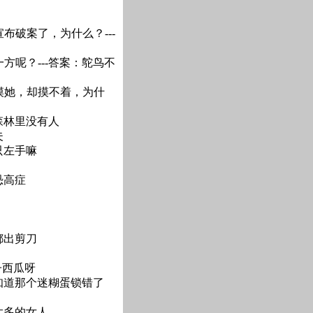
布破案了，为什么？---
方呢？---答案：鸵鸟不
摸她，却摸不着，为什
森林里没有人
夫
只左手嘛
恐高症
都出剪刀
子西瓜呀
不知道那个迷糊蛋锁错了
太多的女人