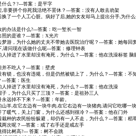
是什么？?---答案：是平字
打架,非要拼个你死我活绝不罢休？---答案：没有人敢去劝架
术后换了一个人工心脏。病好了后,她的女友却马上提出分手,为什么会
效的办法是什么?---答案：吃一堑长一智
出照的是谁？---答案：X光片
出去梦游，为什么她的丈夫不带她去医院治疗呢？---答案：她每
下,请问现在该做什么呢---答案：修理钟表
泳的人掉进了水里却没有淹死，为什么？---答案：他在洗澡标签 脑
但并不吃人？---答案：壁虎
既没有锁，也没有违规，但是仍然被锁上了，为什么？---答案：
---答案：医生
泳的人掉进了水里却没有淹死，为什么？---答案：他在洗澡
买帽子，为什么只买了三顶？---答案：是祖孙三人
升永远掉不下来？---答案：年龄。
眼的山羊,在它左边有一块牛肉,在它右边有一块猪肉,请问它吃哪一块
文开了暖气，关上门窗，为什么还感到很冷？---答案：他在门外
忙着栽种的农民纷纷躲避，却仍有一人不走，为什么？---答案：稻
戒两次呢？---答案：戒了右手还是戒左手
跳得比树高?--- 答案：树不会跳