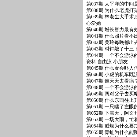
第037期 太平洋的中间
第038期 为什么老虎
第039期 林老生大手
心爱她
第040期 增长智力最有
第041期 什么照片看不
第042期 美玲每晚都
第043期 时钟敲了十三
第044期 一个不会游
资料 自由泳 小朋友
第045期 什么虎会吓人
第046期 小虎的机车
第047期 谁天天去看病？
第048期 一个不会游
第049期 两对父子去
第050期 什么东西往上
第051期 一只瞎了左
第052期 下雪天，阿
第053期 一场大雨，
第054期 戒烟为什么要
第055期 青蛙为什么能