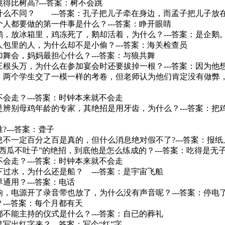
跳得比树高?---答案：树不会跳
有什么不同？ ---答案：孔子把儿子牵在身边，而孟子把儿子放
每个人都要做的第一件事是什么？---答案：睁开眼睛
只鹅，放冰箱里，鸡冻死了，鹅却活着，为什么？---答案：是企鹅
别人包里的人，为什么却不是小偷？---答案：海关检查员
参加舞会，妈妈最担心什么？---答案：与狼共舞
有三根头万，为什么在参加宴会时还要拔掉一根？---答案：因为他
中，两个学生交了一模一样的考卷，但老师认为他们肯定没有做弊，
不会走？---答案：时钟本来就不会走
己是辨别母鸡年龄的专家，其绝招是用牙齿，为什么？---答案：
?---答案：聋子
消息不一定百分之百是真的，但什么消息绝对假不了?---答案：报
“吃西瓜不吐子”的绝招，到底他是怎么练成的？---答案：吃得是无
不会走？---答案：时钟本来就不会走
没下过水，为什么还是船？ ---答案：是宇宙飞船
界通用？---答案：电话
音响，电源开了录音带也放了，为什么没有声音呢？---答案：停电
？---答案：每个月都有天
何都不能主持的仪式是什么？---答案：自已的葬礼
笔写出红字来？---答案：写个“红”字