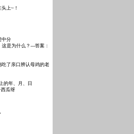
在头上~！
。
想中分
这是为什么？---答案：
把鸡吃了亲口辨认母鸡的老
纸上的年、月、日
子西瓜呀
了