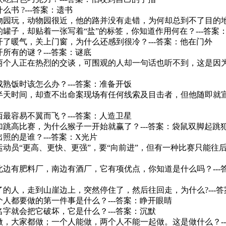
么书 ?---答案：遗书
动物园玩，动物园很近，他的路并没有走错，为何却总到不了目的地
糖的罐子，却贴着一张写着“盐”的标签，你知道作用何在？---答案
文开了暖气，关上门窗，为什么还感到很冷？---答案：他在门外
开所有的谜？---答案：谜底
，两个人正在热烈的交谈，可围观的人却一句话也听不到，这是因为
成熟饭时该怎么办？---答案：准备开饭
了半天时间，却查不出命案现场有任何线索及目击者，但他随即就宣
西最容易不翼而飞？---答案：人造卫星
参加跳高比赛，为什么猴子一开始就赢了？---答案：袋鼠双脚起跳
出照的是谁？---答案：X光片
求运动员“更高、更快、更强”，要“向前进”，但有一种比赛只能往后推
的北边有肥料厂，南边有酒厂，它有项优点，你知道是什么吗？--
瞎了的人，走到山崖边上，突然停住了，然后往回走，为什么?---
每个人都要做的第一件事是什么？---答案：睁开眼睛
的名字就会把它破坏，它是什么？---答案：沉默
能做，大家都做；一个人能做，两个人不能一起做。这是做什么？--