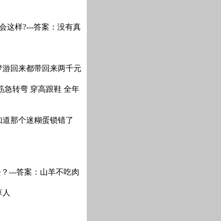
这样?---答案：没有真
回梦游回来都带回来两千元
筋急转弯 穿高跟鞋 全年
不知道那个迷糊蛋锁错了
？---答案：山羊不吃肉
草人