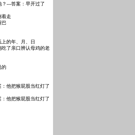
？---答案：早开过了
倒着走
哑巴
纸上的年、月、日
把鸡吃了亲口辨认母鸡的老
说的
答案：他把猴屁股当红灯了
答案：他把猴屁股当红灯了