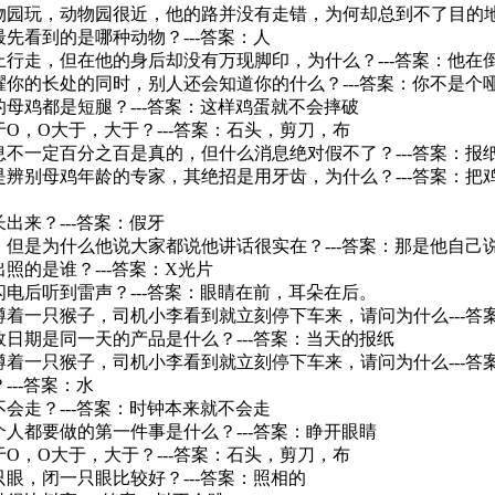
动物园玩，动物园很近，他的路并没有走错，为何却总到不了目的地
最先看到的是哪种动物？---答案：人
滩上行走，但在他的身后却没有万现脚印，为什么？---答案：他在
夸耀你的长处的同时，别人还会知道你的什么？---答案：你不是个
界的母鸡都是短腿？---答案：这样鸡蛋就不会摔破
于O，O大于，大于？---答案：石头，剪刀，布
消息不一定百分之百是真的，但什么消息绝对假不了？---答案：报
己是辨别母鸡年龄的专家，其绝招是用牙齿，为什么？---答案：
长出来？---答案：假牙
牛，但是为什么他说大家都说他讲话很实在？---答案：那是他自己
出照的是谁？---答案：X光片
见闪电后听到雷声？---答案：眼睛在前，耳朵在后。
上蹲着一只猴子，司机小李看到就立刻停下车来，请问为什么---
有效日期是同一天的产品是什么？---答案：当天的报纸
上蹲着一只猴子，司机小李看到就立刻停下车来，请问为什么---
---答案：水
不会走？---答案：时钟本来就不会走
每个人都要做的第一件事是什么？---答案：睁开眼睛
于O，O大于，大于？---答案：石头，剪刀，布
只眼，闭一只眼比较好？---答案：照相的