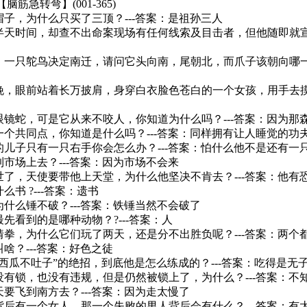
脑筋急转弯】(001-365)
买帽子，为什么只买了三顶？---答案：是祖孙三人
了半天时间，却查不出命案现场有任何线索及目击者，但他随即就宣
冷，一只鸵鸟决定南迁，请问它头向南，尾朝北，而爪子该朝向哪一
的夜晚，眼前站着长万披肩，身穿白衣脸色苍白的一个女孩，用手去
条眼镜蛇，可是它从来不咬人，你知道为什么吗？---答案：因为那
有一个共同点，你知道是什么吗？---答案：同样拥有让人睡觉的功
来的儿子只有一只右手你会怎么办？---答案：怕什么他不是还有一
到市场上去？---答案：因为市场不会来
去世了，天使要带他上天堂，为什么他坚决不肯去？---答案：他有
么书 ?---答案：遗书
蛋为什么锤不破？---答案：铁锤当然不会破了
最先看到的是哪种动物？?---答案：人
玩猜拳，为什么它们玩了两天，还是分不出胜负呢？---答案：两个
叫啥？---答案：好色之徒
“吃西瓜不吐子”的绝招，到底他是怎么练成的？---答案：吃得是无
既没有锁，也没有违规，但是仍然被锁上了，为什么？---答案：
天要飞到南方去？---答案：因为走太慢了
人背后有一个女人，那一个失败的男人背后会有什么？---答案：有