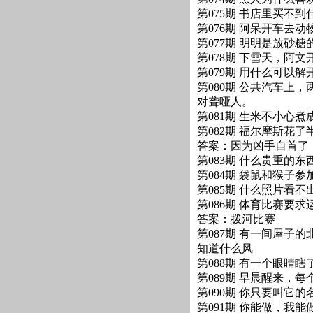
第075期 书店里买不到什
第076期 阿呆开车去
第077期 明明是放砂
第078期 下雪天，阿
第079期 用什么可以解
第080期 公共汽车上
对聋哑人。
第081期 生米不小心煮
第082期 福尔摩斯花
答案：因为凶手自首了
第083期 什么贵重的东
第084期 袋鼠和猴子
第085期 什么照片看不
第086期 体育比赛要
答案：拨河比赛
第087期 有一间屋子
知道什么风
第088期 有一个眼睛
第089期 早晨醒来，
第090期 你只要叫它
第091期 你能做，我