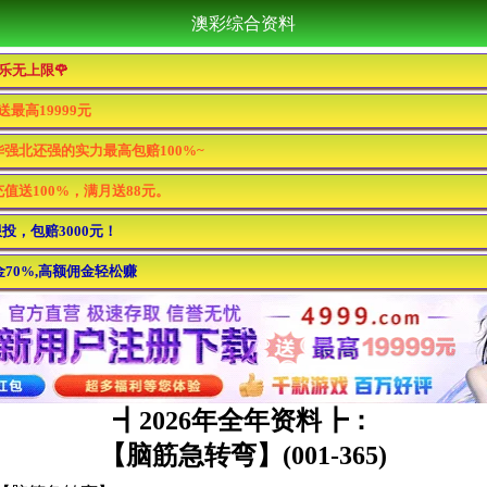
澳彩综合资料
娱乐无上限🌹
送最高19999元
强北还强的实力最高包赔100%~
充值送100%，满月送88元。
投，包赔3000元！
70%,高额佣金轻松赚
┫
2026年全年资料┣：
【脑筋急转弯】(001-365)