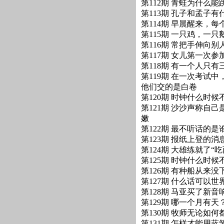
第112期 青蛙为什么能
第113期 孔子和孟子
第114期 早晨醒来，
第115期 一只鸡，一
第116期 常把手伸向
第117期 女儿第一次
第118期 有一个人只
第119期 在一次考试
他们交的是白卷
第120期 时钟什么时候
第121期 沙沙声称自
嫩
第122期 最不听话的是谁
第123期 报纸上登的
第124期 大雄练就了
第125期 时钟什么时候
第126期 有种船从来
第127期 什么话可以世
第128期 马亚买了新
第129期 哪一个月有天
第130期 牧师无论如
第131期 怎样才能用蓝