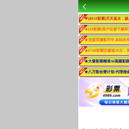
🌹[8818彩票]天天返水，
★[49彩票]用户注册下载即
★充值买澳彩不中,本站比华
★6768彩票注册送30元，
★大發彩票精准AI高频彩跟
★八万彩合营计划-代理佣金