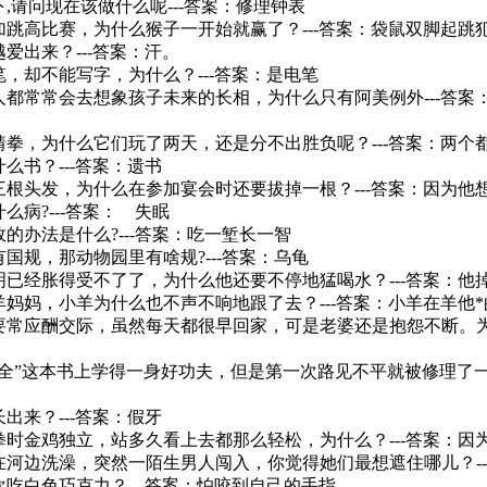
下,请问现在该做什么呢---答案：修理钟表
参加跳高比赛，为什么猴子一开始就赢了？---答案：袋鼠双脚起跳
越爱出来？---答案：汗。
支笔，却不能写字，为什么？---答案：是电笔
女人都常常会去想象孩子未来的长相，为什么只有阿美例外---答
玩猜拳，为什么它们玩了两天，还是分不出胜负呢？---答案：两个
什么书？---答案：遗书
有三根头发，为什么在参加宴会时还要拔掉一根？---答案：因为他
什么病?---答案： 失眠
效的办法是什么?---答案：吃一堑长一智
有国规，那动物园里有啥规?---答案：乌龟
明明已经胀得受不了了，为什么他还要不停地猛喝水？---答案：他
了羊妈妈，小羊为什么也不声不响地跟了去？---答案：小羊在羊他
需要常应酬交际，虽然每天都很早回家，可是老婆还是抱怨不断。为
术大全”这本书上学得一身好功夫，但是第一次路见不平就被修理了一
长出来？---答案：假牙
极拳时金鸡独立，站多久看上去都那么轻松，为什么？---答案：因
正在河边洗澡，突然一陌生男人闯入，你觉得她们最想遮住哪儿？-
喜欢吃白色巧克力？---答案：怕咬到自己的手指