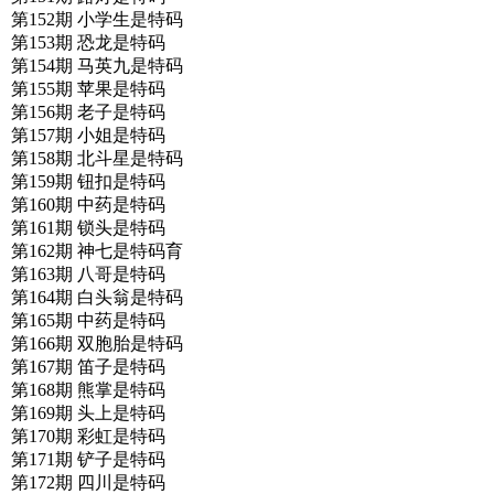
第152期 小学生是特码
第153期 恐龙是特码
第154期 马英九是特码
第155期 苹果是特码
第156期 老子是特码
第157期 小姐是特码
第158期 北斗星是特码
第159期 钮扣是特码
第160期 中药是特码
第161期 锁头是特码
第162期 神七是特码育
第163期 八哥是特码
第164期 白头翁是特码
第165期 中药是特码
第166期 双胞胎是特码
第167期 笛子是特码
第168期 熊掌是特码
第169期 头上是特码
第170期 彩虹是特码
第171期 铲子是特码
第172期 四川是特码