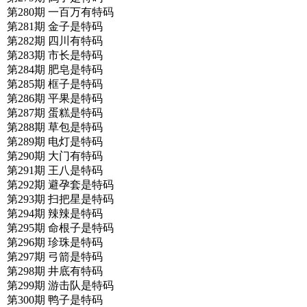
第280期 一百万有特码
第281期 金子是特码
第282期 四川有特码
第283期 市长是特码
第284期 肥皂是特码
第285期 框子是特码
第286期 平果是特码
第287期 蛋糕是特码
第288期 草包是特码
第289期 电灯是特码
第290期 大门有特码
第291期 王八是特码
第292期 避孕套是特码
第293期 扫把星是特码
第294期 辣辣是特码
第295期 命根子是特码
第296期 珍珠是特码
第297期 弓箭是特码
第298期 井底有特码
第299期 游击队是特码
第300期 鸭子是特码