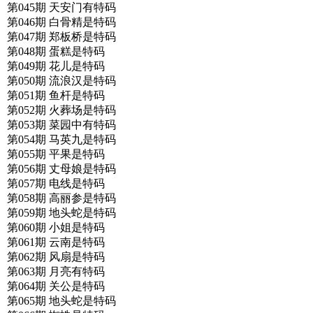
第045期 天安门有特码
第046期 白骨精是特码
第047期 郑板桥是特码
第048期 蛋糕是特码
第049期 花儿是特码
第050期 流浪汉是特码
第051期 鱼杆是特码
第052期 火葬场是特码
第053期 菜园中有特码
第054期 马英九是特码
第055期 平果是特码
第056期 丈母娘是特码
第057期 电线是特码
第058期 高丽参是特码
第059期 地头蛇是特码
第060期 小姐是特码
第061期 云南是特码
第062期 风扇是特码
第063期 月亮有特码
第064期 关公是特码
第065期 地头蛇是特码