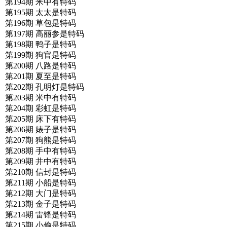
第194期 米中有特码
第195期 太太是特码
第196期 草包是特码
第197期 高丽参是特码
第198期 鸭子是特码
第199期 狗官是特码
第200期 八路是特码
第201期 夏至是特码
第202期 孔明灯是特码
第203期 米中有特码
第204期 彩虹是特码
第205期 床下有特码
第206期 婊子是特码
第207期 狗熊是特码
第208期 手中有特码
第209期 井中有特码
第210期 信封是特码
第211期 小船是特码
第212期 大门是特码
第213期 金子是特码
第214期 雷锋是特码
第215期 小偷是特码