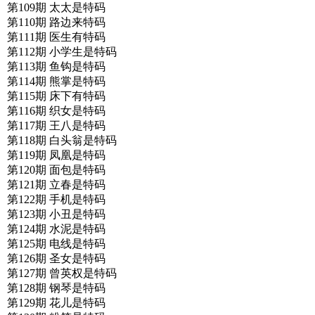
第109期 太太是特码
第110期 路边来特码
第111期 医生有特码
第112期 小学生是特码
第113期 鱼钩是特码
第114期 熊掌是特码
第115期 床下有特码
第116期 织女是特码
第117期 王八是特码
第118期 白头翁是特码
第119期 凤凰是特码
第120期 面包是特码
第121期 立春是特码
第122期 手机是特码
第123期 小丑是特码
第124期 水泥是特码
第125期 电线是特码
第126期 圣女是特码
第127期 曾英权是特码
第128期 钢琴是特码
第129期 花儿是特码