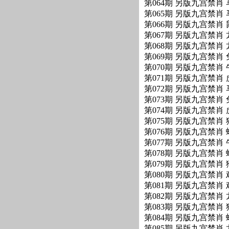
第064期 另版九宫禁肖 
第065期 另版九宫禁肖 
第066期 另版九宫禁肖 
第067期 另版九宫禁肖 
第068期 另版九宫禁肖 
第069期 另版九宫禁肖 
第070期 另版九宫禁肖 
第071期 另版九宫禁肖 
第072期 另版九宫禁肖 
第073期 另版九宫禁肖 
第074期 另版九宫禁肖 
第075期 另版九宫禁肖 
第076期 另版九宫禁肖 
第077期 另版九宫禁肖 
第078期 另版九宫禁肖 
第079期 另版九宫禁肖 
第080期 另版九宫禁肖 
第081期 另版九宫禁肖 
第082期 另版九宫禁肖 
第083期 另版九宫禁肖 
第084期 另版九宫禁肖 
第085期 另版九宫禁肖 