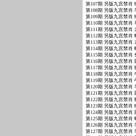
第107期 另版九宫禁肖 
第108期 另版九宫禁肖 
第109期 另版九宫禁肖 
第110期 另版九宫禁肖 
第111期 另版九宫禁肖 
第112期 另版九宫禁肖 
第113期 另版九宫禁肖 
第114期 另版九宫禁肖 
第115期 另版九宫禁肖 
第116期 另版九宫禁肖 
第117期 另版九宫禁肖 
第118期 另版九宫禁肖 
第119期 另版九宫禁肖 
第120期 另版九宫禁肖 
第121期 另版九宫禁肖 
第122期 另版九宫禁肖 
第123期 另版九宫禁肖 
第124期 另版九宫禁肖 
第125期 另版九宫禁肖 
第126期 另版九宫禁肖 
第127期 另版九宫禁肖 