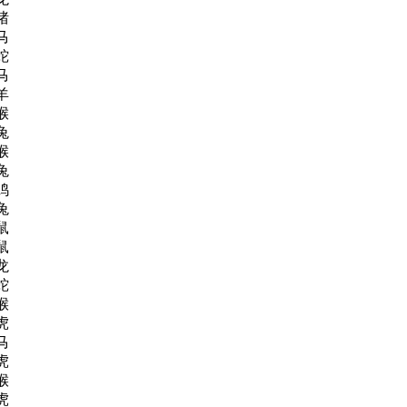
猪
马
蛇
马
羊
猴
兔
猴
兔
鸡
兔
鼠
鼠
龙
蛇
猴
虎
马
虎
猴
虎