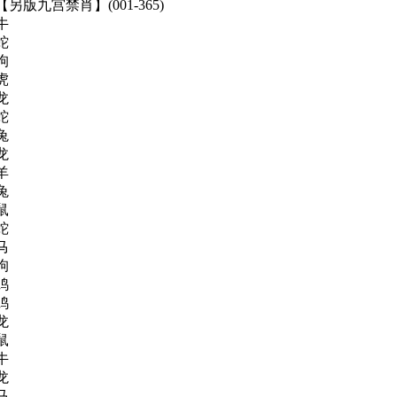
另版九宫禁肖】(001-365)
牛
蛇
狗
虎
龙
蛇
兔
龙
羊
兔
鼠
蛇
马
狗
鸡
鸡
龙
鼠
牛
龙
马