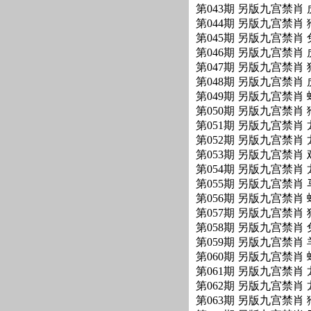
第043期 另版九宫禁肖 
第044期 另版九宫禁肖 
第045期 另版九宫禁肖 
第046期 另版九宫禁肖 
第047期 另版九宫禁肖 
第048期 另版九宫禁肖 
第049期 另版九宫禁肖 
第050期 另版九宫禁肖 
第051期 另版九宫禁肖 
第052期 另版九宫禁肖 
第053期 另版九宫禁肖 
第054期 另版九宫禁肖 
第055期 另版九宫禁肖 
第056期 另版九宫禁肖 
第057期 另版九宫禁肖 
第058期 另版九宫禁肖 
第059期 另版九宫禁肖 
第060期 另版九宫禁肖 
第061期 另版九宫禁肖 
第062期 另版九宫禁肖 
第063期 另版九宫禁肖 