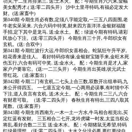
功夫,十二生肖排第三. 送:土木火。 配：今期生肖六六来,金幅
美女配秀才.( 送:零二四头开） 沙中土里寻特码,有福必定发大
财。(送:家畜中)
第040期 今期生肖必有数,定须八字能定取,一三五八四面围,老
牛老实呆呆来. 六合六码中特奖,财来四方喜洋洋.金银财福随
手招,定下其中是龙马. 送:金水土。 配：绿波今期有特码,请彩
民放心下注。(送:零三四头开） 今期生肖三十开, 牛郎织女有
玄机。(送: 合双中）
第041期 今期红波行大运,牛郎织女喜相会。蛇鼠狂午升平岁,
桂花香来是佳人。 看好特码你有缘,金银财宝随手来,金旺木死
伤五行,六合有码可中奖. 送:金水火。 配：今期生肖是才人,家
家户户要靠它。(送:一二三头开） 今期生肖出英雄,状元武士
带红花, （送:家畜出）
第042期 今期二门有玄机,二七头上合三数,双数开出组单码,九
来公开得四五。 一七退五定今期,一心两用必误事,有时猜中不
下注,道人良言有玄机. 送;木火土。 配：今期生肖二三八,六合
有财君可取。（送:零二四头开） 春秋生肖有特出,三四八取其
尾数。(送:家畜开)
第043期 今期生肖西南方,一木一土一方水,牛马相合相克出,买
定红蓝有发财。 三五相合二七开,龙吟虎啸一时发,太监当权众
将乱,看好合数二三五 送:金木水。 配：今期猪鼠无希望,特码
红绿最理想。(送:零二四头开） 大水之分没必要,要红要绿自