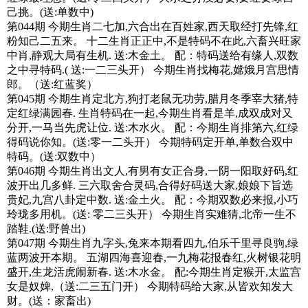
己挑。(送:单数中)
第044期 今期生肖二七加,六合出在百姓家,西天取经打先锋,红
粉知己二五来。 十二生肖正正中,不是特码不在此,六畜兴旺家
中肖,静观大局有生机. 送:木金土。 配：特码送给有缘人,双数
之中寻特码.( 送:一二三头开） 今期生肖找梅花,嫦娥月宫思情
郎。（送:红蓝奖）
第045期 今期生肖定北方,狗打老鼠无功劳,腊月冬季宰大猪,特
定红绿满园春. 生肖特码在一起,今期生肖看是羊,成双成对又
分开,一马当先虎让位. 送:木水火。 配：今期生肖排第六,红绿
得码说你知。(送:零一二头开） 今期特码定开单,单数合双中
特码。(送:双数中）
第046期 今期生肖出文人,有男有女正合身,一阴一阳取好码,红
波开出几多鲜. 三六取舍合灵码,合得好码送大家,娘娘下旨选
贵妃,九宫八卦定中数. 送:金土火。 配：今期双数必来报,小巧
玲珑多用机。(送: 零二三头开） 今期生肖实难猜,北帝一生不
踏鞋.(送:野兽出)
第047期 今期生肖九字头,兔来本期看四九,伯乐千里寻良驹,绿
蓝两波开本期。 五湖四海喜迎春,一九梅花报春红,火树银花明
盛开,生龙活虎闹新春. 送:木水金。 配:今期生肖定猴开,太监宫
女是奴婢,（送:二三五门开） 今期特码给大家,从皆欢知发大
财。(送：家畜出)