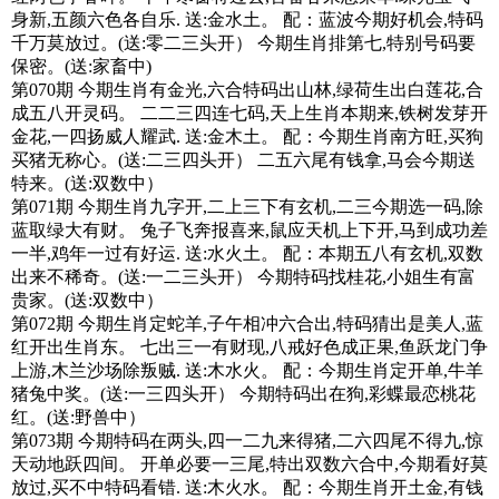
身新,五颜六色各自乐. 送:金水土。 配：蓝波今期好机会,特码
千万莫放过。(送:零二三头开） 今期生肖排第七,特别号码要
保密。(送:家畜中)
第070期 今期生肖有金光,六合特码出山林,绿荷生出白莲花,合
成五八开灵码。 二二三四连七码,天上生肖本期来,铁树发芽开
金花,一四扬威人耀武. 送:金木土。 配：今期生肖南方旺,买狗
买猪无称心。(送:二三四头开） 二五六尾有钱拿,马会今期送
特来。(送:双数中）
第071期 今期生肖九字开,二上三下有玄机,二三今期选一码,除
蓝取绿大有财。 兔子飞奔报喜来,鼠应天机上下开,马到成功差
一半,鸡年一过有好运. 送:水火土。 配：本期五八有玄机,双数
出来不稀奇。(送:一二三头开） 今期特码找桂花,小姐生有富
贵家。(送:双数中）
第072期 今期生肖定蛇羊,子午相冲六合出,特码猜出是美人,蓝
红开出生肖东。 七出三一有财现,八戒好色成正果,鱼跃龙门争
上游,木兰沙场除叛贼. 送:木水火。 配：今期生肖定开单,牛羊
猪兔中奖。(送:一三四头开） 今期特码出在狗,彩蝶最恋桃花
红。(送:野兽中）
第073期 今期特码在两头,四一二九来得猪,二六四尾不得九,惊
天动地跃四间。 开单必要一三尾,特出双数六合中,今期看好莫
放过,买不中特码看错. 送:木火水。 配：今期生肖开土金,有钱