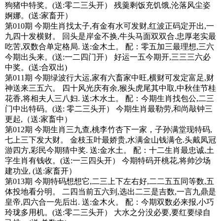
狗猪中特奖。(送:零二三头开） 残羹剩饭充饥饿,沦落风尘姿
婀娜。(送:家畜开）
第010期 今期生肖找太子,有金有水可发财,红波正码定开出,一
九四十发横财。 回头是岸金不换,牛头马面双双合.忠厚老实最
吃苦,双数合单定格局. 送:金木土。 配：零五加三最理想,三六
今期出头来。(送:一二四门开） 好运一五今期开,三三三六必
中奖。(送:合双出)
第011期 今期绿波行大运,家有六畜家中旺,横财可发定富足,财
神送来三五六。 四十风光庆有余,猴头虎尾其中取,中秋佳节桂
花香,将相夫人三八妇. 送:木水土。 配：今期生肖找包公,二三
门中出特码。(送: 零二三头开） 今期生肖最勒劳,和尚敲钟三
更起,（送:家畜中）
第012期 今期生肖三九查,桃李竹杏下一家，子孙满堂现特码,
七上三下发大财。 金枝玉叶最娇贵,水满金山钱满仓.头戴凤冠
游四方,彩民今期猜中奖. 送:金水土。 配：十二生肖最忠诚,土
字生肖有钱收。(送:一三四头开） 今期特码开桃花,将帅沙场
建功业, (送:家畜开）
第013期 今期特码想想它,二三上下左右好,二二五五同等数,五
体投地看分明。 二四当前五六到,选出二三是吉数,一言九鼎是
皇帝,四六合一先后出. 送:金木火。 配：今期双数必来报,小巧
玲珑多用机。(送:零二三头开） 大水之分没必要,要红要绿自