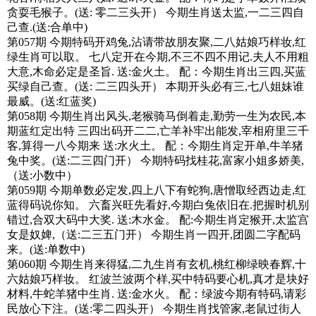
贪耍毛猴子。(送: 零二三头开） 今期生肖送太监,一二三四自
己查.(送:合单中)
第057期 今期特码开鸡兔,沾请带故朋友聚,二八姑娘巧样妆,红
绿生肖可以取。 七八定开在今期,不三不四不用记.夫人不用粗
大意,木命必定是圣旨. 送:金火土。 配：今期生肖出三四,买蓝
买绿自己查。(送: 二三四头开） 本期开头必有三,七八姐妹谁
最威。(送:红蓝奖)
第058期 今期生肖出风头,老猴骑马倒着走,勤劳一生为农民,本
期蓝红定出特 三四出码开二二,亡羊补牢出能发,宰相府里三千
客,算得一八今期来 送:水火土。 配：今期生肖定开单,牛羊猪
兔中奖。(送:二三四门开） 今期特码找桂花,富家小姐多娇美,
（送:小数中）
第059期 今期单数必定发,四上八下有蛇狗,唐憎取经西边走,红
蓝得码说你知。 六畜兴旺先看好,今期白兔依旧在.把握时机别
错过,合双大码中大奖. 送:木水金。 配:今期生肖定猴开,太监宫
女是奴婢,（送:二三五门开） 今期生肖一四开,团圆二字配码
来。(送:单数中)
第060期 今期生肖来得猛,二九生肖有玄机,桃红柳绿映春辉,十
六姑娘巧样妆。 红波兰波两个样,买中特码要心机,真才是块好
材料,牛蛇羊猪中生肖. 送:金水火。 配：绿波今期有特码,请彩
民放心下注。(送:零二四头开） 今期生肖找管家,老鼠过街人