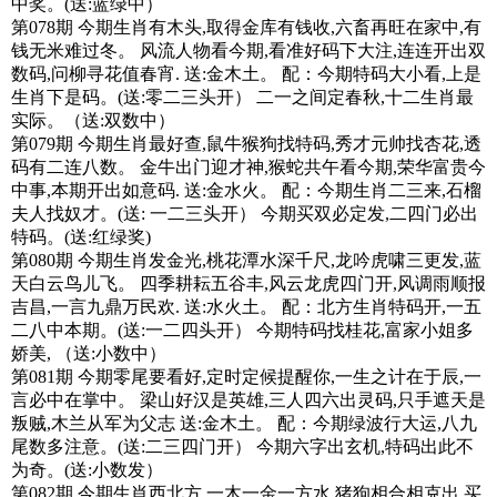
中奖。(送:蓝绿中）
第078期 今期生肖有木头,取得金库有钱收,六畜再旺在家中,有
钱无米难过冬。 风流人物看今期,看准好码下大注,连连开出双
数码,问柳寻花值春宵. 送:金木土。 配：今期特码大小看,上是
生肖下是码。(送:零二三头开） 二一之间定春秋,十二生肖最
实际。（送:双数中）
第079期 今期生肖最好查,鼠牛猴狗找特码,秀才元帅找杏花,透
码有二连八数。 金牛出门迎才神,猴蛇共午看今期,荣华富贵今
中事,本期开出如意码. 送:金水火。 配：今期生肖二三来,石榴
夫人找奴才。(送: 一二三头开） 今期买双必定发,二四门必出
特码。(送:红绿奖)
第080期 今期生肖发金光,桃花潭水深千尺,龙吟虎啸三更发,蓝
天白云鸟儿飞。 四季耕耘五谷丰,风云龙虎四门开,风调雨顺报
吉昌,一言九鼎万民欢. 送:水火土。 配：北方生肖特码开,一五
二八中本期。(送:一二四头开） 今期特码找桂花,富家小姐多
娇美, （送:小数中）
第081期 今期零尾要看好,定时定候提醒你,一生之计在于辰,一
言必中在掌中。 梁山好汉是英雄,三人四六出灵码,只手遮天是
叛贼,木兰从军为父志 送:金木土。 配：今期绿波行大运,八九
尾数多注意。(送:二三四门开） 今期六字出玄机,特码出此不
为奇。(送:小数发）
第082期 今期生肖西北方,一木一金一方水,猪狗相合相克出,买