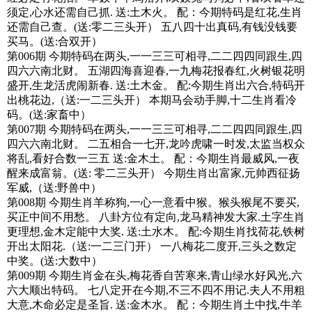
须定,心水还需自己抓. 送:土木火。 配：今期特码是红花,生肖
还需自己查。(送:零二三头开） 五八四十出真码,有钱没钱要
买马。(送:合双开）
第006期 今期特码在两头,一一三三可相寻,二二四四同跟生,四
四六六南北财。 五湖四海喜迎春,一九梅花报春红,火树银花明
盛开,生龙活虎闹新春. 送:土木金。 配:今期生肖出六合,特码开
出桃花边,（送:一二三头开） 本期马会动手脚,十二生肖看冷
码。(送:家畜中）
第007期 今期特码在两头,一一三三可相寻,二二四四同跟生,四
四六六南北财。 二五相合一七开,龙吟虎啸一时发,太监当权众
将乱,看好合数一三五 送:金木土。 配：今期生肖最威风,一夜
醒来成富翁。(送: 零二三头开） 今期生肖出富家,元帅西征扬
军威,（送:野兽中）
第008期 今期生肖羊称狗,一心一意看中猴。猴头猴尾不要买,
买正中间不用愁。 八卦方位有定向,龙马精神发大家.土字生肖
更理想,金木定能中大奖. 送:土水木。 配:今期生肖找荷花,铁树
开出太阳花.（送:一二三门开） 一八梅花二度开,三头之数定
中奖。(送:大数中）
第009期 今期生肖金在头,梅花香自苦寒来,青山绿水好风光,六
六大顺出特码。 七八定开在今期,不三不四不用记.夫人不用粗
大意,木命必定是圣旨. 送:金木水。 配：今期生肖土中找,牛羊