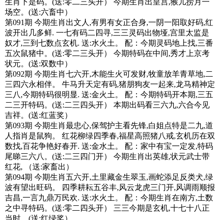
生肖下是码。(送:零二三头开） 今期生肖出皇宫,猴儿捞月一
场空。(送:六畜中）
第091期 今期生肖出文人,有男有女正合身,一阴一阳取好码,红
波开出几多鲜. 一七有码二四寻,三三灵码出物垭,宫里太监是
奴才,三到七数点玄机. 送:水火土。 配：今期灵码地上找,三番
五次鼠猪中。(送:零二三头开） 今期特码在中间,秀才上京考
状元。(送:双数中）
第092期 今期生肖七六开,木能生火可发财,牧童放羊青草地,二
三四六永相伴。 牛马升天定有码,猪朋狗友一起来,龙马精神定
三八,今期特码很明显. 送:金火土。 配：今期特码开本期,三五
二三开特码。(送:二三四头开） 本期出码看三六九,六合今见
吉祥。(送:红蓝奖）
第093期 今期生肖最忠心,保驾护主看先锋,白姐点特是二九,道
人指肖是鼠狗。 红花柳绿四季春,福星高照猪八戒,玄机历在双
数找,百花争艳好春开. 送:金水土。 配：家中有宝一定发,特码
尾睇三六八。(送:二三四门开） 今期生肖出英雄,状元武士带
红花, （送:家畜出）
第094期 今期生肖五六开,土里藏金生翠玉,画蛇添足反类犬,绿
波有望出旺码。 四季耕耘五谷丰,风云龙虎三门开,风调雨顺报
吉昌,一言九鼎万民欢. 送:水火土。 配：今期生肖在南方,土数
之中寻特码。(送:零二四头开） 三三今期是玄机,十七十八正
当时。(送:红绿奖）