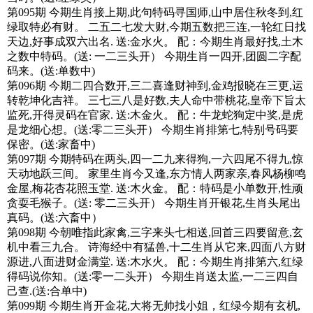
第095期 今期生肖接上期,此句特码寻国师,山中居住秋冬到,红
绿取特必有财。 二五二七发大财,今期五数把三连,一轮红日找
天边,好事成双六出名. 送:金水火。 配：今期生肖最好找,土木
之数中特码。(送: 一二三头开） 今期生肖一四开,团圆二字配
码来。(送:单数中)
第096期 今期二四合数开,三二喜逢财神到,金鸡报晓在三更,运
转乾坤化吉祥。 三七三八是好数,夫人命中带桃花,皇帝下旨太
监死,开得灵码在官家. 送:木金火。 配：牛龙蛇狗定中奖,是虎
是龙细心想。(送:零二三头开） 今期生肖排第七,特别号码要
保密。(送:家畜中)
第097期 今期特码在两头,四一二九来得狗,一六四尾不得九,惊
天动地跃三间。 家里生肖今又逢,东方情人两家亲,春风杨柳鸣
金屋,梅花杏花照玉堂. 送:木火金。 配：特码是小单数开,性顽
贪耍毛猴子。(送: 零二三头开） 今期生肖开银花,生肖头尾出
真码。(送:六畜中）
第098期 今朝唯指此家禽,三字来头七相送,回首三四要留意,玄
机中看三九合。 诗海经中有猛兽,十二生肖从它来,四面八方财
源进,八面进财金满堂. 送:木水火。 配：今期生肖排第六,红绿
得码说你知。(送:零一二头开） 今期生肖送太监,一二三四自
己查.(送:合单中)
第099期 今期生肖开金花,大将无帅找小姐，红绿今期有玄机,