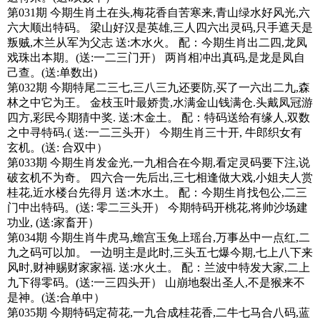
第031期 今期生肖土在头,梅花香自苦寒来,青山绿水好风光,六
六大顺出特码。 梁山好汉是英雄,三人四六出灵码,只手遮天是
叛贼,木兰从军为父志 送:木水火。 配：今期生肖出二四,龙凤
戏珠出本期。(送:一二三门开） 两肖相冲出真码,是龙是凤自
己查。(送:单数出)
第032期 今期特尾二三七,三八三九还要防,买了一六出二九,森
林之中它为王。 金枝玉叶最娇贵,水满金山钱满仓.头戴凤冠游
四方,彩民今期猜中奖. 送:木金土。 配：特码送给有缘人,双数
之中寻特码.( 送:一二三头开） 今期生肖三十开, 牛郎织女有
玄机。(送: 合双中）
第033期 今期生肖发金光,一九相合在今期,看定灵码要下注,说
破玄机不为奇。 四六合一先后出,三七相逢做大戏,小姐夫人赏
桂花,近水楼台先得月 送:木水土。 配：今期生肖找包公,二三
门中出特码。(送: 零二三头开） 今期特码开桃花,将帅沙场建
功业, (送:家畜开）
第034期 今期生肖牛虎马,蟾宫玉兔上瑶台,万事丛中一点红,二
九之码可以加。 一边明主是此时,三头五七爆今期,七上八下来
风时,财神赐财家家福. 送:水火土。 配：兰波中特发大家,二上
九下得零码。(送:一三四头开） 山崩地裂出圣人,不是猴来不
是神。(送:合单中）
第035期 今期特码定荷花,一九合成桂花香,二牛七马合八码,蓝