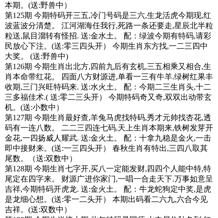
本期。(送:野兽中）
第125期 今期特码开三五,冷门号码是三六,生龙活虎今期现,红
波蓝波分清楚。 江河湖海任我行,死路一条还要走,星辰北半粒
粒送,鼠目溜转有怪招. 送:金水土。 配：绿波今期有特码,请彩
民放心下注。(送:零三四头开） 今期生肖东方找,一二三四中
大奖。 (送:野兽中)
第126期 今期生肖出北方,四前九后有玄机,三五相乘又相合,生
肖本命带红花。 四面八方财源进,单看一三有牛羊.绿树红果丰
收期,三门兴旺特码来. 送:水火土。 配：今期二三生肖头,十二
三多福佳术.( 送:零二三头开） 今期特码奇又奇,双双出动带玄
机。(送:小数中）
第127期 今期生肖最好查,羊兔马虎找特码,秀才元帅找杏花,透
码有一连八数。 二二三四连七码,天上生肖本期来,铁树发芽开
金花,一四扬威人耀武. 送:金火土。 配：十拿九稳是金火,一击
即中接财来。(送:一三四头开） 春秋生肖有特出,三四八取其
尾数。（送:双数中）
第128期 今期生肖七字开,买八一定能发财,四四个人能中特,特
尾定在四字来。 财源广进你家门,一唱一合走天下.万事如意呈
吉祥,今期特码开虎龙. 送:金火土。 配：牛龙蛇狗定中奖,是虎
是龙细心想。(送:零一二头开） 本期出码看二六九,六合今见
吉祥。(送:双数中）