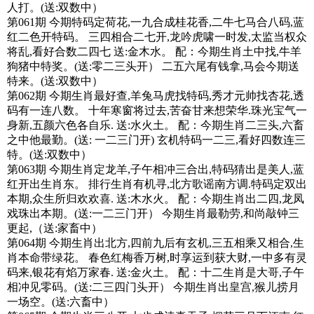
人打。(送:双数中）
第061期 今期特码定荷花,一九合成桂花香,二牛七马合八码,蓝
红二色开特码。 三四相合二七开,龙吟虎啸一时发,太监当权众
将乱,看好合数二四七 送:金木水。 配：今期生肖土中找,牛羊
狗猪中特奖。(送:零二三头开） 二五六尾有钱拿,马会今期送
特来。(送:双数中）
第062期 今期生肖最好查,羊兔马虎找特码,秀才元帅找杏花,透
码有一连八数。 十年寒窗将过去,苦奋甘来想荣华.珠光宝气一
身新,五颜六色各自乐. 送:水火土。 配：今期生肖二三头,六畜
之中他最勤。(送: 一二三门开) 玄机特码一二三,看好四数连三
特。(送:双数中）
第063期 今期生肖定龙羊,子午相冲三合出,特码猜出是美人,蓝
红开出生肖东。 排行生肖有机寻,北方歌谣南方调.特码定双出
本期,众生所归欢欢喜. 送:木水火。 配：今期生肖出二四,龙凤
戏珠出本期。(送:一二三门开） 今期生肖最勒劳,和尚敲钟三
更起,（送:家畜中）
第064期 今期生肖出北方,四前九后有玄机,三五相乘又相合,生
肖本命带绿花。 春色红梅香万树,时享运到获大财,一中多有灵
码来,银花有焰万家春. 送:金火土。 配：十二生肖是大哥,子午
相冲见零码。(送:二三四门头开） 今期生肖出皇宫,猴儿捞月
一场空。(送:六畜中）