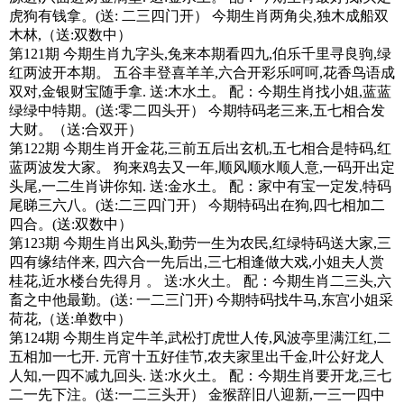
虎狗有钱拿。(送: 二三四门开） 今期生肖两角尖,独木成船双
木林,（送:双数中）
第121期 今期生肖九字头,兔来本期看四九,伯乐千里寻良驹,绿
红两波开本期。 五谷丰登喜羊羊,六合开彩乐呵呵,花香鸟语成
双对,金银财宝随手拿. 送:木水土。 配：今期生肖找小姐,蓝蓝
绿绿中特期。(送:零二四头开） 今期特码老三来,五七相合发
大财。（送:合双开）
第122期 今期生肖开金花,三前五后出玄机,五七相合是特码,红
蓝两波发大家。 狗来鸡去又一年,顺风顺水顺人意,一码开出定
头尾,一二生肖讲你知. 送:金水土。 配：家中有宝一定发,特码
尾睇三六八。(送:二三四门开） 今期特码出在狗,四七相加二
四合。(送:双数中）
第123期 今期生肖出风头,勤劳一生为农民,红绿特码送大家,三
四有缘结伴来, 四六合一先后出,三七相逢做大戏,小姐夫人赏
桂花,近水楼台先得月 。 送:水火土。 配：今期生肖二三头,六
畜之中他最勤。(送: 一二三门开) 今期特码找牛马,东宫小姐采
荷花,（送:单数中）
第124期 今期生肖定牛羊,武松打虎世人传,风波亭里满江红,二
五相加一七开. 元宵十五好佳节,农夫家里出千金,叶公好龙人
人知,一四不减九回头. 送:水火土。 配：今期生肖要开龙,三七
二一先下注。(送:一二三头开） 金猴辞旧八迎新,一三一四中