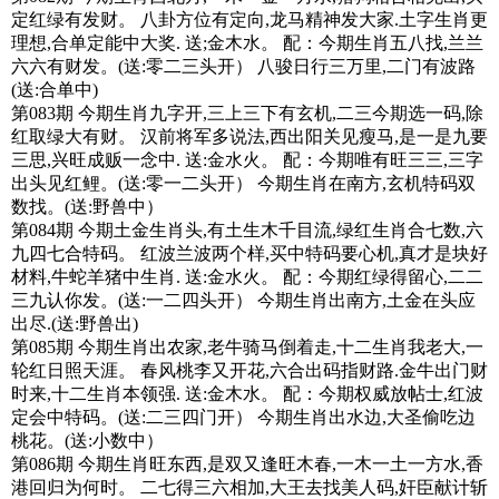
定红绿有发财。 八卦方位有定向,龙马精神发大家.土字生肖更
理想,合单定能中大奖. 送;金木水。 配：今期生肖五八找,兰兰
六六有财发。(送:零二三头开） 八骏日行三万里,二门有波路
(送:合单中)
第083期 今期生肖九字开,三上三下有玄机,二三今期选一码,除
红取绿大有财。 汉前将军多说法,西出阳关见瘦马,是一是九要
三思,兴旺成贩一念中. 送:金水火。 配：今期唯有旺三三,三字
出头见红鲤。(送:零一二头开） 今期生肖在南方,玄机特码双
数找。(送:野兽中）
第084期 今期土金生肖头,有土生木千目流,绿红生肖合七数,六
九四七合特码。 红波兰波两个样,买中特码要心机,真才是块好
材料,牛蛇羊猪中生肖. 送:金水火。 配：今期红绿得留心,二二
三九认你发。(送:一二四头开） 今期生肖出南方,土金在头应
出尽.(送:野兽出)
第085期 今期生肖出农家,老牛骑马倒着走,十二生肖我老大,一
轮红日照天涯。 春风桃李又开花,六合出码指财路.金牛出门财
时来,十二生肖本领强. 送:金木水。 配：今期权威放帖士,红波
定会中特码。(送:二三四门开） 今期生肖出水边,大圣偷吃边
桃花。(送:小数中）
第086期 今期生肖旺东西,是双又逢旺木春,一木一土一方水,香
港回归为何时。 二七得三六相加,大王去找美人码,奸臣献计斩