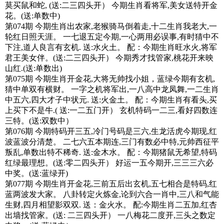
莫买鼠和蛇, (送:二三四头开） 今期生肖看将军,美女送特开金
花。(送:单数中)
第074期 今期生肖出农家,老猴骑马倒着走,十二生肖我老大,一
轮红日照天涯。 一七退五定今期,一心两用必误事,有时猜中不
下注,道人良言有玄机. 送:水火土。 配：今期生肖旺水火,将军
君王美女伴。(送:二三四头开） 今期秀才找管家,桃花开来映
山红.(送:单数出)
第075期 今期生肖开金花,大将无帅找小姐，蓝绿今期有玄机,
猜中单双有横财。 一字之机将军出,一八高中龙凤舞,一二生肖
中五六,四大才子中状元. 送:火金土。 配：今期生肖有看头,买
上买下不是牛.( 送:一二五门开） 玄机特码一二三,看好四数连
三特。(送:双数中）
第076期 今期特码开三五,冷门号码是三六,生龙活虎今期现,红
波蓝波分清楚。 二七六五本期连,三门有数必中特,元帅西征平
叛乱,单数出特不稀奇. 送:金木水。 配：今期猪鼠无希望,特码
红绿最理想。(送:零二四头开） 好运一五今期开,三三三六必
中奖。(送:蓝绿开)
第077期 今期生肖开金花,三前五后出玄机,五七相合是特码,红
蓝两波发大家。 八卦转定火炼金,论到六合一肖中,三八和气能
生财,四月相望影双双. 送：金火水。 配:今期生肖二五加,红杏
出墙找管家。(送: 二三四头开） 一八梅花二度开,三头之数定