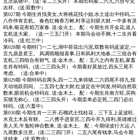
五次鼠猪中。(送: 零二三头开） 本期出码看二六九,六合今见
吉祥。(送:双数中）
第027期 今期生肖找美女,大将桃花找小姐,水土送出中特码,二
八作伴有玄机。 春色红梅香万树,时享运到获大财.一中多有灵
码来,银花有焰万家春. 送:金火土。 配：今期生肖开金花,道人
玄机送大家。（送:一三五门开） 本期马会动手脚,十二生肖看
冷码。(送:红兰中）
第028期 今期特门一二七,湖中荷花出污泥,双数有码蓝波定,一
言九鼎是君王。 风调雨顺报喜事,日和风利大地春,二三组合有
玄机,三四组合有财气. 送:金木水。 配：五六之内有玄机,家畜
生肖有特码。(送:二三四头开） 今期看好莫放过,四头三尾不
考虑。（送:合单中）
第029期 今期特码在两头,四一二九来得猪,二六四尾不得九,惊
天动地跃四间。 二五四七发大财,红波定在中间发,特码自然双
数来,眼前机会特码在. 送:金木土。 配：今期生肖南方旺,买狗
买猪无称心。(送:二三四头开） 今期卖单必定死,二四门必出
特码。(送:六畜中)
第030期 今期生肖一三开,石榴武士找桂花，三下五上蓝波旺,
水克土木反有财。 二八携手进皇宫,三四今开九得利,英雄难过
美人关,牛鬼蛇神合数来. 送:金木土。 配：今期绿波行大运,八
九尾数多注意。(送:二三四门开） 二五六尾有钱拿,马会今期
送特来。(送:双数中）