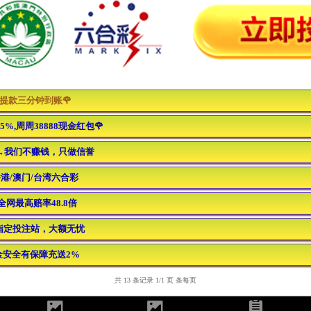
万提款三分钟到账🌹
.5%,周周38888现金红包🌹
选→我们不赚钱，只做信誉
港/澳门/台湾六合彩
全网最高赔率48.8倍
指定投注站，大额无忧
金安全有保障充送2%
共 13 条记录 1/1 页 条每页