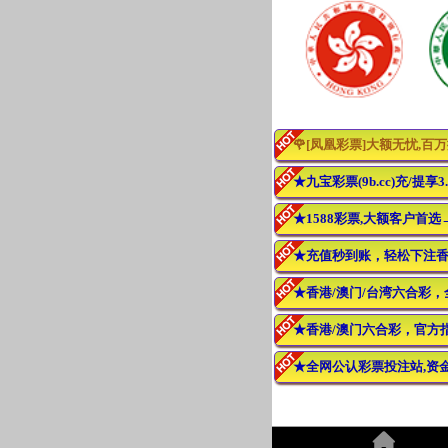
🌹[凤凰彩票]大额无忧,百
★九宝彩票(9b.cc)充/提享3
★1588彩票,大额客户首
★充值秒到账，轻松下注香
★香港/澳门/台湾六合彩，
★香港/澳门六合彩，官方
★全网公认彩票投注站,资