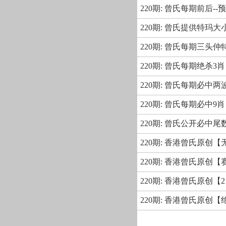
220期: 曾氏每期前后-
220期: 曾氏提供特玛
220期: 曾氏每期三头
220期: 曾氏每期绝杀3
220期: 曾氏每期必中
220期: 曾氏每期必中9
220期: 曾氏公开必中
220期: 香港曾氏原创
220期: 香港曾氏原创
220期: 香港曾氏原创
220期: 香港曾氏原创