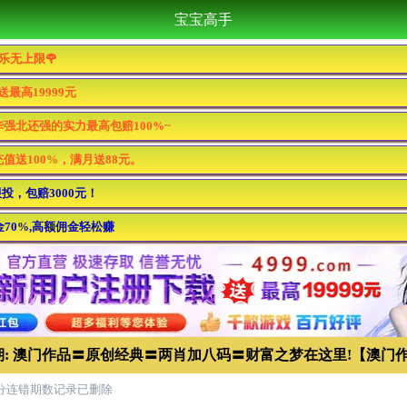
宝宝高手
娱乐无上限🌹
送最高19999元
强北还强的实力最高包赔100%~
充值送100%，满月送88元。
投，包赔3000元！
70%,高额佣金轻松赚
2期: 澳门作品〓原创经典〓两肖加八码〓财富之梦在这里!【澳门
分连错期数记录已删除