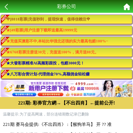
彩券公司
🌹[8818彩票]充值秒到，提现快速，值得信赖注🌹
★[49彩票]用户注册下载即送最高19999元
★充值买澳彩不中,本站比华强北还强的实力最高包赔100%~
★6768彩票注册送30元，充值送100%，满月送88元。
★大發彩票精准AI高频彩跟投，包赔3000元！
★八万彩合营计划-代理佣金70%,高额佣金轻松赚
221期: 彩券官方網→【不出四肖】←提前公开!
温馨提示:为了提高网速，部分连错期数记录已删除
221期 赛马会提供:《不出四肖》 :【猴狗羊马】 开 ?? 准