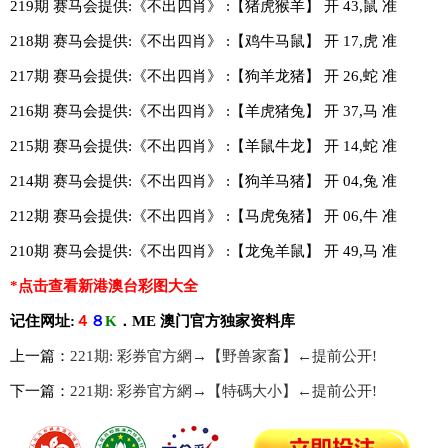
219期 赛马会提供:《不出四肖》 :【猪虎猴羊】 开 43,鼠 准
218期 赛马会提供:《不出四肖》 :【鸡牛马鼠】 开 17,虎 准
217期 赛马会提供:《不出四肖》 :【狗羊龙猪】 开 26,蛇 准
216期 赛马会提供:《不出四肖》 :【羊虎猪兔】 开 37,马 准
215期 赛马会提供:《不出四肖》 :【羊鼠牛龙】 开 14,蛇 准
214期 赛马会提供:《不出四肖》 :【狗羊马猪】 开 04,兔 准
212期 赛马会提供:《不出四肖》 :【马虎兔猪】 开 06,牛 准
210期 赛马会提供:《不出四肖》 :【龙兔羊鼠】 开 49,马 准
*点击查看新港澳台彩图大全
记住网址:
４
８
K
．ME 澳门官方独家资料库
上一篇：
221期: 彩券官方網→【野兽家畜】←提前公开!
下一篇：
221期: 彩券官方網→【特碼大小】←提前公开!