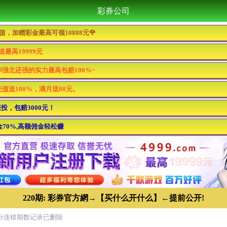
彩券公司
充值，加赠彩金最高可领10888元🌹
送最高19999元
强北还强的实力最高包赔100%~
充值送100%，满月送88元。
投，包赔3000元！
70%,高额佣金轻松赚
220期: 彩券官方網→【买什么开什么】←提前公开!
分连错期数记录已删除