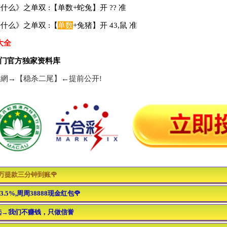
什么》之单双 :【单数+蛇兔】开 ?? 准
开什么》之单双 :【
单数
+兔猪】开 43,鼠 准
大全
澳门官方独家资料库
官方網→【稳杀二尾】←提前公开!
百万提款三分钟到账🌹
3.5%,周周38888现金红包🌹
首选→我们不赚钱，只做信誉